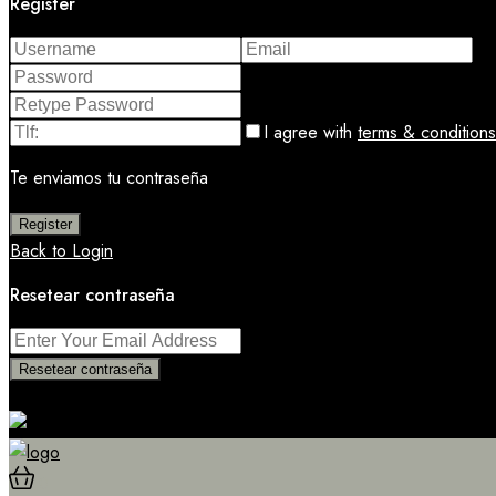
Register
I agree with
terms & conditions
Te enviamos tu contraseña
Register
Back to Login
Resetear contraseña
Resetear contraseña
Return to Login
0