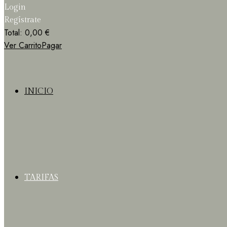
Login
Regístrate
Total:
0,00
€
Ver Carrito
Pagar
INICIO
TARIFAS